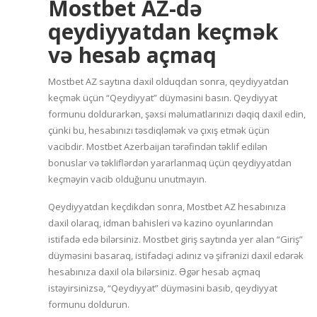
Mostbet AZ-də
qeydiyyatdan keçmək
və hesab açmaq
Mostbet AZ saytına daxil olduqdan sonra, qeydiyyatdan
keçmək üçün “Qeydiyyat” düyməsini basın. Qeydiyyat
formunu doldurarkən, şəxsi məlumatlarınızı dəqiq daxil edin,
çünki bu, hesabınızı təsdiqləmək və çıxış etmək üçün
vacibdir. Mostbet Azerbaijan tərəfindən təklif edilən
bonuslar və təkliflərdən yararlanmaq üçün qeydiyyatdan
keçməyin vacib olduğunu unutmayın.
Qeydiyyatdan keçdikdən sonra, Mostbet AZ hesabınıza
daxil olaraq, idman bahisleri və kazino oyunlarından
istifadə edə bilərsiniz. Mostbet giriş saytında yer alan “Giriş”
düyməsini basaraq, istifadəçi adınız və şifrənizi daxil edərək
hesabınıza daxil ola bilərsiniz. Əgər hesab açmaq
istəyirsinizsə, “Qeydiyyat” düyməsini basıb, qeydiyyat
formunu doldurun.