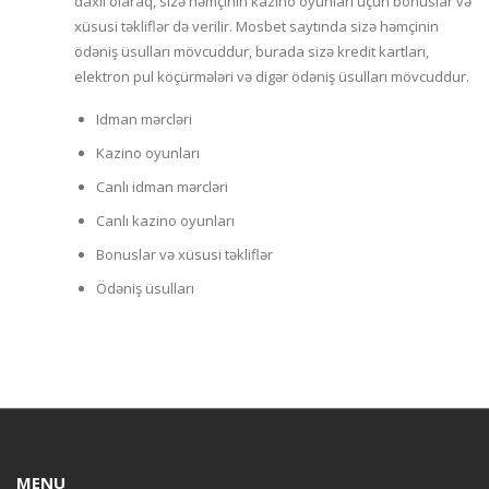
daxil olaraq, sizə həmçinin kazino oyunları üçün bonuslar və
xüsusi təkliflər də verilir. Mosbet saytında sizə həmçinin
ödəniş üsulları mövcuddur, burada sizə kredit kartları,
elektron pul köçürmələri və digər ödəniş üsulları mövcuddur.
Idman mərcləri
Kazino oyunları
Canlı idman mərcləri
Canlı kazino oyunları
Bonuslar və xüsusi təkliflər
Ödəniş üsulları
MENU