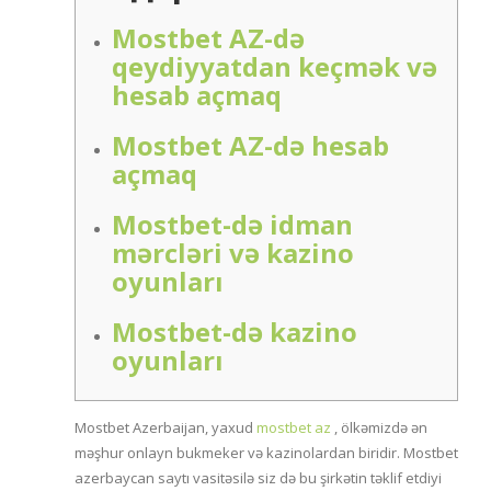
Mostbet AZ-də
qeydiyyatdan keçmək və
hesab açmaq
Mostbet AZ-də hesab
açmaq
Mostbet-də idman
mərcləri və kazino
oyunları
Mostbet-də kazino
oyunları
Mostbet Azerbaijan, yaxud
mostbet az
, ölkəmizdə ən
məşhur onlayn bukmeker və kazinolardan biridir. Mostbet
azerbaycan saytı vasitəsilə siz də bu şirkətin təklif etdiyi