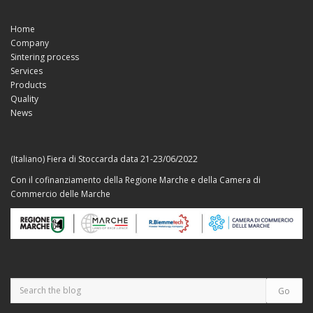
Home
Company
Sintering process
Services
Products
Quality
News
(Italiano) Fiera di Stoccarda data 21-23/06/2022
Con il cofinanziamento della Regione Marche e della Camera di
Commercio delle Marche