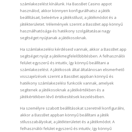
számlakezelést kínálunk. Ha BassBet Casino appot
használod, akkor könnyen konfigurálhatsz a játék
beállításait, beleértve a játékstílust, a játékmódot és a
játékterületet. Vélemények szerint a BassBet app könnyű
használhatósága és hatékony szolgáltatásai nagy
segítséget nyújtanak a játékosoknak.
Ha számlakezelési kérdéseid vannak, akkor a BassBet app
segítséget nyújt a játékmegfelelőbbítésben. A felhasználói
felület egyszerű és intuitív, így könnyű beállítani a
számlakezelést. A játékosok által általánosan elismerhető
visszajelzések szerint a BassBet appban könnyű és
hatékony számlakezelési funkciók vannak, amelyek
segítenek a játékosoknak a játékértékben és a
játékértékben lévő értékesítések kezelésében.
Ha személyre szabott beállításokat szeretnél konfigurálni,
akkor a BassBet appban könnyű beállítani a játék
stílusszabályokat, a játékterületet és a játékmódot. A
felhasználói felület egyszerű és intuitív, így könnyű