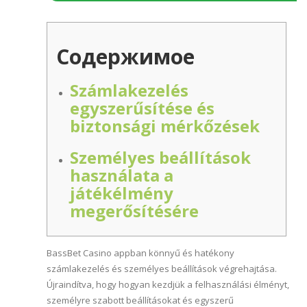
Содержимое
Számlakezelés
egyszerűsítése és
biztonsági mérkőzések
Személyes beállítások
használata a
játékélmény
megerősítésére
BassBet Casino appban könnyű és hatékony
számlakezelés és személyes beállítások végrehajtása.
Újraindítva, hogy hogyan kezdjük a felhasználási élményt,
személyre szabott beállításokat és egyszerű