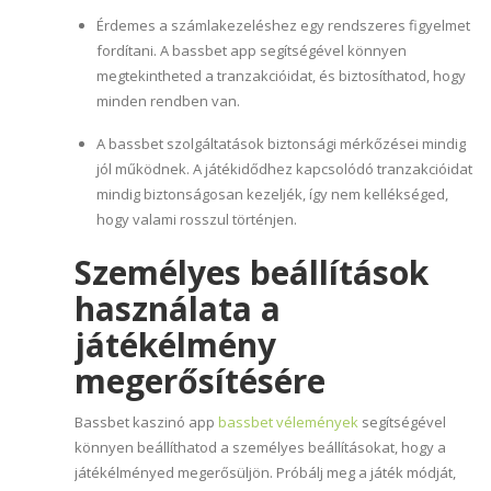
Érdemes a számlakezeléshez egy rendszeres figyelmet
fordítani. A bassbet app segítségével könnyen
megtekintheted a tranzakcióidat, és biztosíthatod, hogy
minden rendben van.
A bassbet szolgáltatások biztonsági mérkőzései mindig
jól működnek. A játékidődhez kapcsolódó tranzakcióidat
mindig biztonságosan kezeljék, így nem kellékséged,
hogy valami rosszul történjen.
Személyes beállítások
használata a
játékélmény
megerősítésére
Bassbet kaszinó app
bassbet vélemények
segítségével
könnyen beállíthatod a személyes beállításokat, hogy a
játékélményed megerősüljön. Próbálj meg a játék módját,