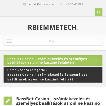
:
email@address.com
: +1-23-456789
RBIEMMETECH
.
Menu
BassBet Casino – számlakezelés és személyes
beállítások az online kaszinó felületén
Home
»
Senza categoria
»
BassBet Casino – számlakezelés és személyes
beállítások az online kaszinó felületén
BassBet Casino – számlakezelés és
személyes beállítások az online kaszinó