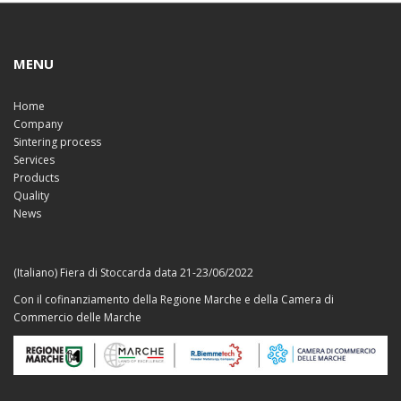
MENU
Home
Company
Sintering process
Services
Products
Quality
News
(Italiano) Fiera di Stoccarda data 21-23/06/2022
Con il cofinanziamento della Regione Marche e della Camera di
Commercio delle Marche