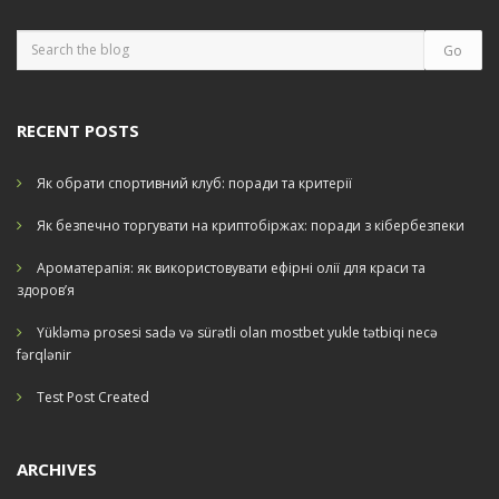
RECENT POSTS
Як обрати спортивний клуб: поради та критерії
Як безпечно торгувати на криптобіржах: поради з кібербезпеки
Ароматерапія: як використовувати ефірні олії для краси та
здоров’я
Yükləmə prosesi sadə və sürətli olan mostbet yukle tətbiqi necə
fərqlənir
Test Post Created
ARCHIVES