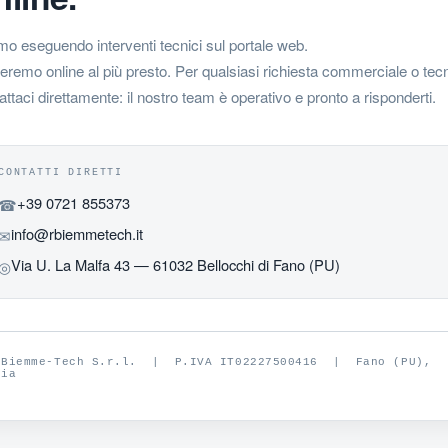
mo eseguendo interventi tecnici sul portale web.
eremo online al più presto. Per qualsiasi richiesta commerciale o tec
attaci direttamente: il nostro team è operativo e pronto a risponderti.
CONTATTI DIRETTI
+39 0721 855373
☎
info@rbiemmetech.it
✉
Via U. La Malfa 43 — 61032 Bellocchi di Fano (PU)
◎
.Biemme-Tech S.r.l. | P.IVA IT02227500416 | Fano (PU),
lia