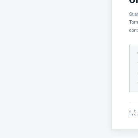
Stia
Torn
cont
© R
Ita